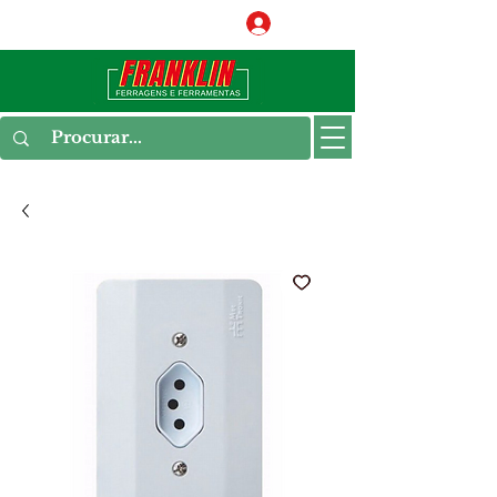
Conecte-se