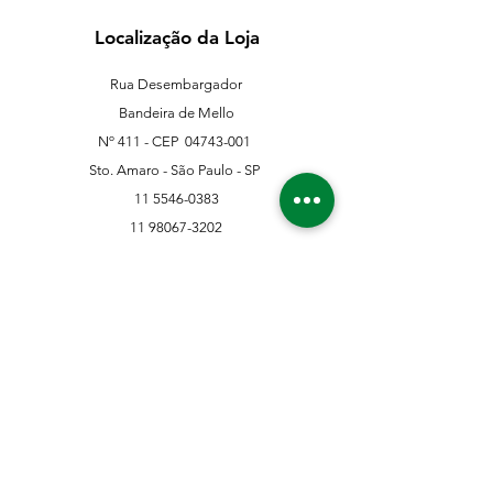
Localização da Loja
Rua Desembargador
Bandeira de Mello
Nº 411 - CEP
04743-001
Sto. Amaro - São Paulo - SP
11 5546-0383
11 98067-3202
franklinferragens@hotmail.com
Suporte ao Cliente
Contate-Nos
Sobre nós