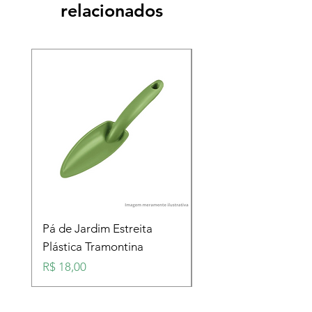
relacionados
Pá de Jardim Estreita
Pá de Jardim Larga
Plástica Tramontina
Plástica Tramontina
Preço
Preço
R$ 18,00
R$ 18,00