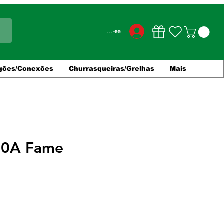
Conecte-se
gões/Conexões
Churrasqueiras/Grelhas
Mais
20A Fame