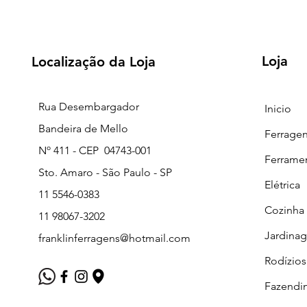
Loja
Localização da Loja
Rua Desembargador
Inicio
Bandeira de Mello
Ferrage
Nº 411 - CEP 04743-001
Ferrame
Sto. Amaro - São Paulo - SP
Elétrica
11 5546-0383
Cozinha
11 98067-3202
Jardina
franklinferragens@hotmail.com
Rodízios
Fazendi