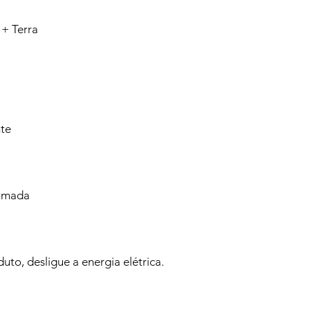
 + Terra
nte
Tomada
duto, desligue a energia elétrica.