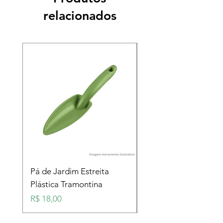
relacionados
Pá de Jardim Estreita
Pá de Jardim Larga
Plástica Tramontina
Plástica Tramontina
Preço
Preço
R$ 18,00
R$ 18,00