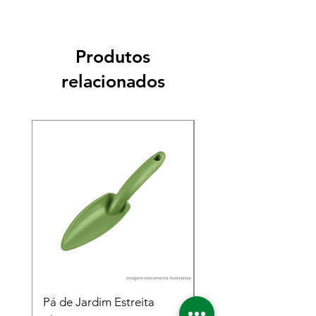
Produtos
relacionados
Pá de Jardim Estreita
Pá de Jardim Larga