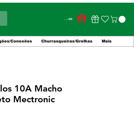
Conecte-se
gões/Conexões
Churrasqueiras/Grelhas
Mais
olos 10A Macho
eto Mectronic