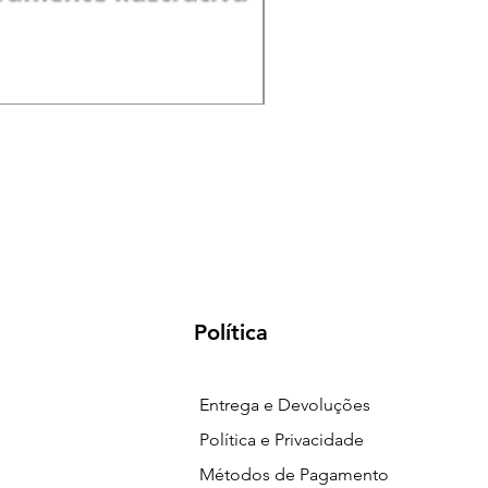
Pá de Jardim Larga Plást
Preço
R$ 18,00
Política
Entrega e Devoluções
Política e Privacidade
Métodos de Pagamento