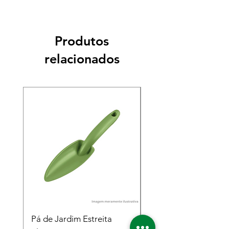
Produtos
relacionados
Pá de Jardim Estreita
Pá de Jardim Larga