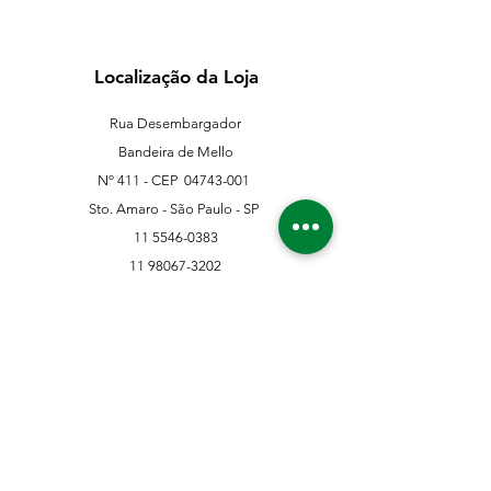
Localização da Loja
Rua Desembargador
Bandeira de Mello
Nº 411 - CEP
04743-001
Sto. Amaro - São Paulo - SP
11 5546-0383
11 98067-3202
franklinferragens@hotmail.com
Suporte ao Cliente
Contate-Nos