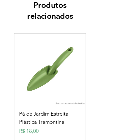
Produtos
relacionados
Pá de Jardim Estreita
Pá de Jardim Larga
Plástica Tramontina
Plástica Tramontina
Preço
Preço
R$ 18,00
R$ 18,00