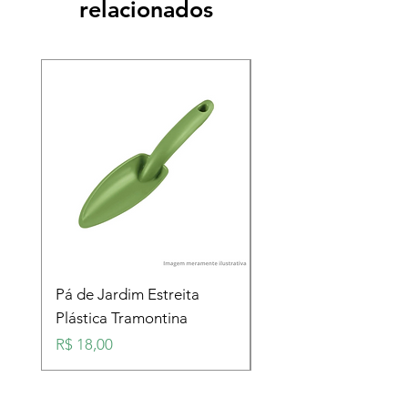
relacionados
Pá de Jardim Estreita
Pá de Jardim Larga
Plástica Tramontina
Plástica Tramontina
Preço
Preço
R$ 18,00
R$ 18,00