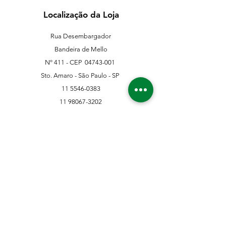
Localização da Loja
Rua Desembargador
Bandeira de Mello
Nº 411 - CEP
04743-001
Sto. Amaro - São Paulo - SP
11 5546-0383
11 98067-3202
franklinferragens@hotmail.com
Suporte ao Cliente
Contate-Nos
Sobre nós
Missão Visão e Valor