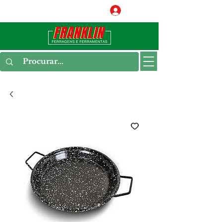
Conecte-se