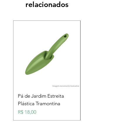
relacionados
Pá de Jardim Estreita
Pá de Jardim Larga
Plástica Tramontina
Plástica Tramontina
Preço
Preço
R$ 18,00
R$ 18,00