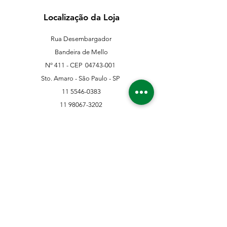
Localização da Loja
Rua Desembargador
Bandeira de Mello
Nº 411 - CEP
04743-001
Sto. Amaro - São Paulo - SP
11 5546-0383
11 98067-3202
franklinferragens@hotmail.com
Suporte ao Cliente
Contate-Nos
Sobre nós