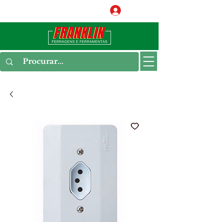
Conecte-se