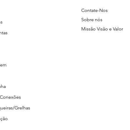
Contate-Nos
Sobre nós
ns
Missão Visão e Valor
ntas
gem
nha
/Conexões
ueiras/Grelhas
ção