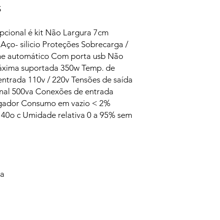
S
pcional é kit Não Largura 7cm
Aço- silicio Proteções Sobrecarga /
me automático Com porta usb Não
máxima suportada 350w Temp. de
entrada 110v / 220v Tensões de saída
nal 500va Conexões de entrada
ngador Consumo em vazio < 2%
 40o c Umidade relativa 0 a 95% sem
va