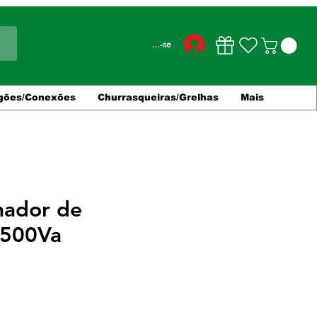
Conecte-se
gões/Conexões
Churrasqueiras/Grelhas
Mais
mador de
1500Va