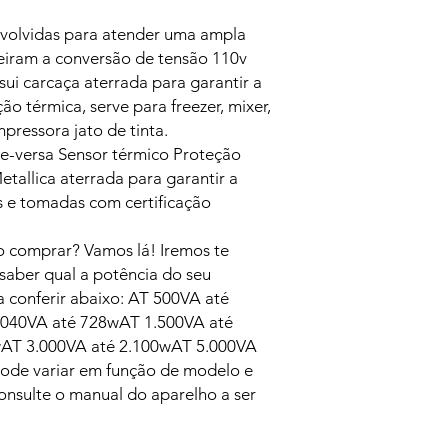
volvidas para atender uma ampla
eiram a conversão de tensão 110v
sui carcaça aterrada para garantir a
o térmica, serve para freezer, mixer,
pressora jato de tinta.
e-versa Sensor térmico Proteção
tallica aterrada para garantir a
s e tomadas com certificação
o comprar? Vamos lá! Iremos te
 saber qual a potência do seu
 conferir abaixo: AT 500VA até
040VA até 728wAT 1.500VA até
wAT 3.000VA até 2.100wAT 5.000VA
de variar em função de modelo e
 consulte o manual do aparelho a ser