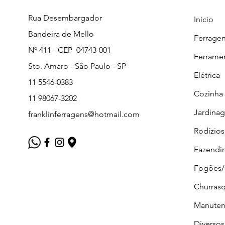
Rua Desembargador
Inicio
Bandeira de Mello
Ferrage
Nº 411 - CEP 04743-001
Ferrame
Sto. Amaro - São Paulo - SP
Elétrica
11 5546-0383
Cozinha
11 98067-3202
Jardina
franklinferragens@hotmail.com
Rodízios
Fazendi
Fogões
Churrasq
Manuten
Diversos