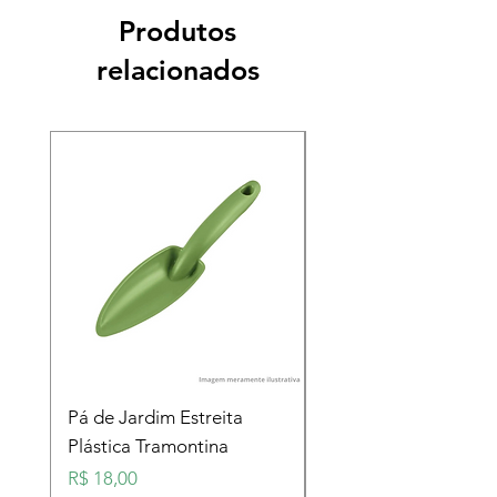
Produtos
relacionados
Pá de Jardim Estreita
Pá de Jardim Larga
Plástica Tramontina
Plástica Tramontina
Preço
Preço
R$ 18,00
R$ 18,00