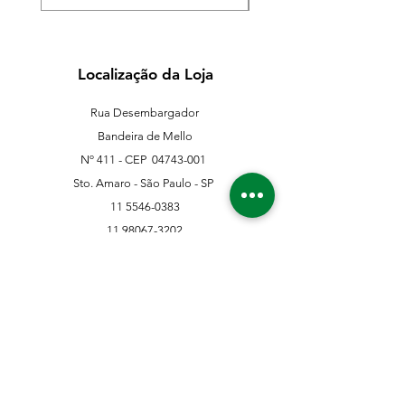
Localização da Loja
Rua Desembargador
Bandeira de Mello
Nº 411 - CEP
04743-001
Sto. Amaro - São Paulo - SP
11 5546-0383
11 98067-3202
franklinferragens@hotmail.com
Suporte ao Cliente
Contate-Nos