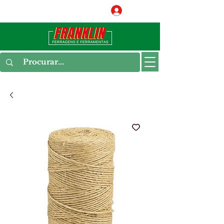
Conecte-se