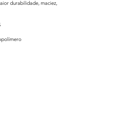
aior durabilidade, maciez,
S
opolímero