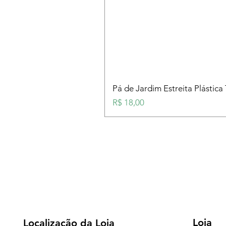
Pá de Jardim Estreita Plástica
Preço
R$ 18,00
Loja
Localização da Loja