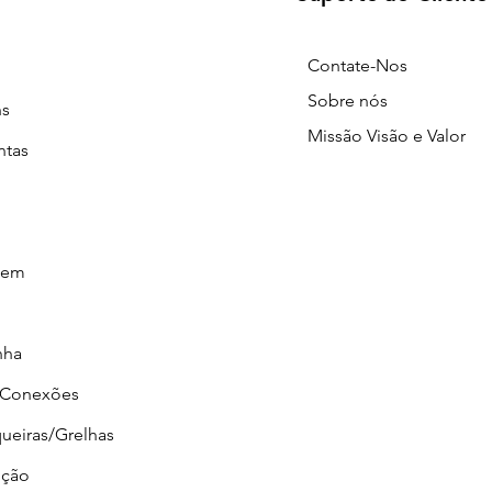
Contate-Nos
Sobre nós
ns
Missão Visão e Valor
ntas
gem
nha
/Conexões
ueiras/Grelhas
ção