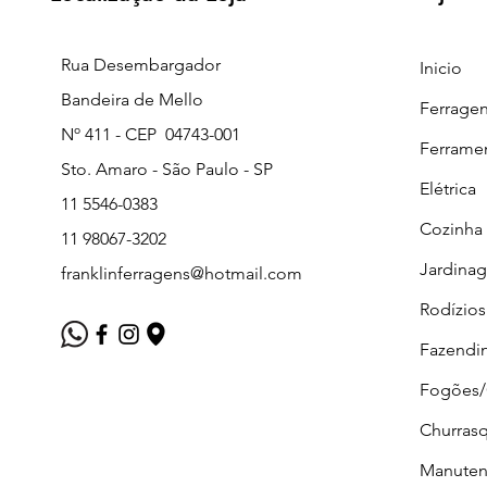
Rua Desembargador
Inicio
Bandeira de Mello
Ferrage
Nº 411 - CEP 04743-001
Ferrame
Sto. Amaro - São Paulo - SP
Elétrica
11 5546-0383
Cozinha
11 98067-3202
Jardina
franklinferragens@hotmail.com
Rodízios
Fazendi
Fogões
Churrasq
Manuten