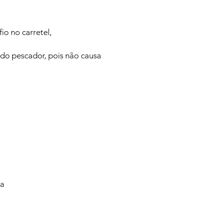
io no carretel,
a do pescador, pois não causa
va