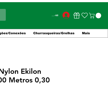
Conecte-se
gões/Conexões
Churrasqueiras/Grelhas
Mais
Nylon Ekilon
00 Metros 0,30