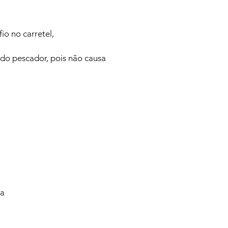
io no carretel,
a do pescador, pois não causa
va