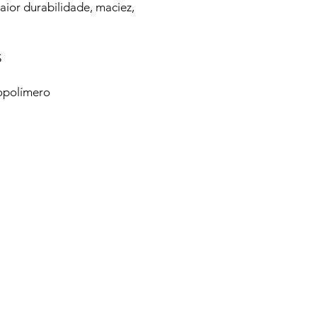
aior durabilidade, maciez,
S
opolímero