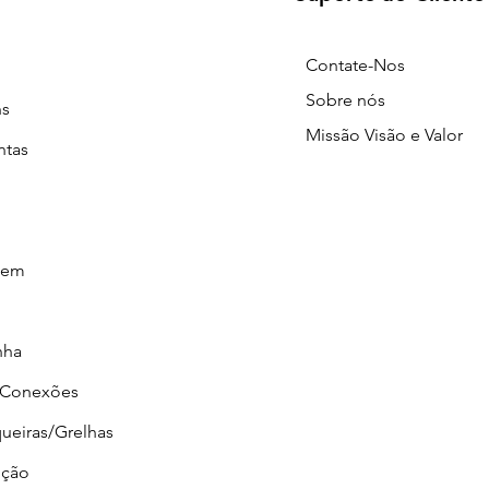
Contate-Nos
Sobre nós
ns
Missão Visão e Valor
ntas
gem
nha
/Conexões
ueiras/Grelhas
ção