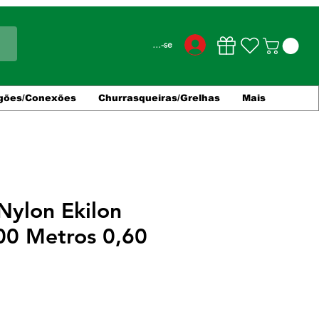
Conecte-se
gões/Conexões
Churrasqueiras/Grelhas
Mais
Nylon Ekilon
00 Metros 0,60