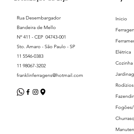
Rua Desembargador
Inicio
Bandeira de Mello
Ferrage
Nº 411 - CEP 04743-001
Ferrame
Sto. Amaro - São Paulo - SP
Elétrica
11 5546-0383
Cozinha
11 98067-3202
Jardina
franklinferragens@hotmail.com
Rodízios
Fazendi
Fogões
Churrasq
Manuten