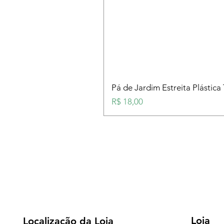
Pá de Jardim Estreita Plástica
Preço
R$ 18,00
Loja
Localização da Loja