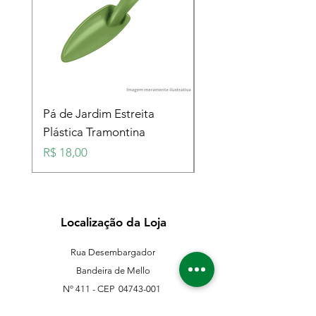
Pá de Jardim Estreita
Pá de Jardim Larga
Plástica Tramontina
Plástica Tramontina
Preço
Preço
R$ 18,00
R$ 18,00
Localização da Loja
Rua Desembargador
Bandeira de Mello
Nº 411 - CEP
04743-001
Sto. Amaro - São Paulo - SP