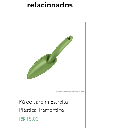
relacionados
Pá de Jardim Estreita
Pá de Jardim Larga
Plástica Tramontina
Plástica Tramontina
Preço
Preço
R$ 18,00
R$ 18,00