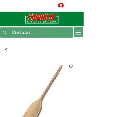
Conecte-se