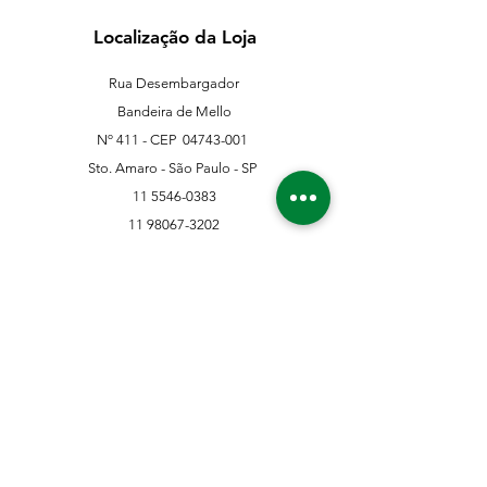
Localização da Loja
Rua Desembargador
Bandeira de Mello
Nº 411 - CEP
04743-001
Sto. Amaro - São Paulo - SP
11 5546-0383
11 98067-3202
franklinferragens@hotmail.com
Suporte ao Cliente
Contate-Nos
Sobre nós