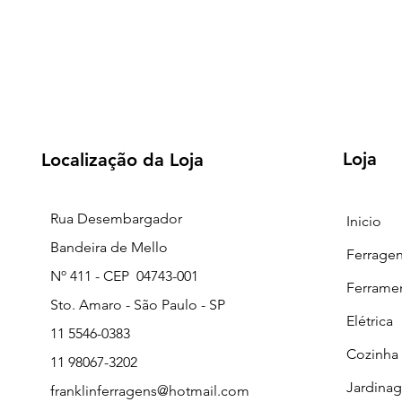
Loja
Localização da Loja
Rua Desembargador
Inicio
Bandeira de Mello
Ferrage
Nº 411 - CEP 04743-001
Ferrame
Sto. Amaro - São Paulo - SP
Elétrica
11 5546-0383
Cozinha
11 98067-3202
Jardina
franklinferragens@hotmail.com