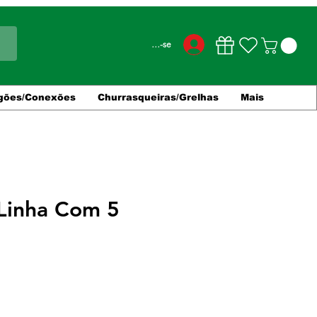
Conecte-se
gões/Conexões
Churrasqueiras/Grelhas
Mais
 Linha Com 5