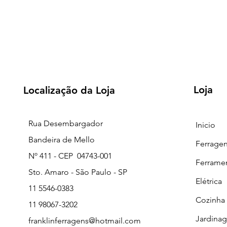
Loja
Localização da Loja
Rua Desembargador
Inicio
Bandeira de Mello
Ferrage
Nº 411 - CEP 04743-001
Ferrame
Sto. Amaro - São Paulo - SP
Elétrica
11 5546-0383
Cozinha
11 98067-3202
Jardina
franklinferragens@hotmail.com