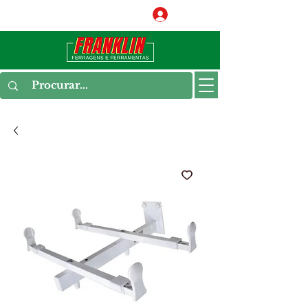
Conecte-se